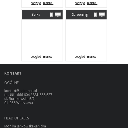
podgląd
manual
podgląd
manual
Belka
Screening
sponsorska
podgląd
manual
podgląd
manual
KONTAKT
OGÓLNE
kontakt@natemat.pl
tel. 881 666 604 / 881 666 627
ul. Burakowska 5/7,
01-066 Warszawa
HEAD OF SALES
Monika Jankowska-Janicka