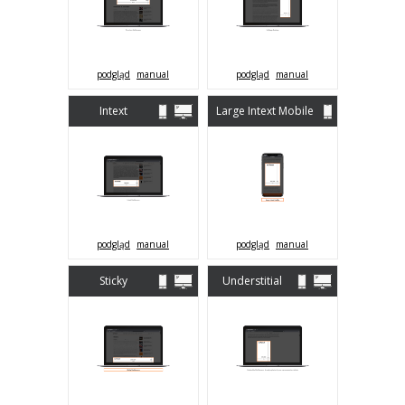
Mobile)
podgląd
manual
podgląd
manual
Intext
Large Intext Mobile
(Desktop &
Mobile)
podgląd
manual
podgląd
manual
Sticky
Understitial