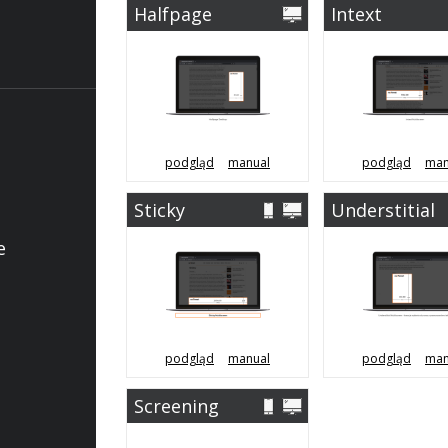
Halfpage
Intext
Desktop
(Desktop &
Mobile)
podgląd
manual
podgląd
man
Sticky
Understitial
e
podgląd
manual
podgląd
man
Screening