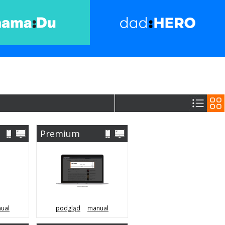
Premium
Wideboard
(Desktop &
Mobile)
ual
podgląd
manual