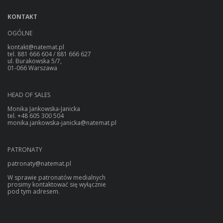
KONTAKT
OGÓLNE
kontakt@natemat.pl
tel. 881 666 604 / 881 666 627
ul. Burakowska 5/7,
01-066 Warszawa
HEAD OF SALES
Monika Jankowska-Janicka
tel. +48 605 300 504
monika.jankowska-janicka@natemat.pl
PATRONATY
patronaty@natemat.pl
W sprawie patronatów medialnych
prosimy kontaktować się wyłącznie
pod tym adresem.