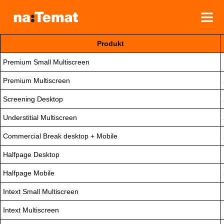
Produkt
REKLAMA W GNT
Premium Small Multiscreen
SPECYFIKACJE FORMATÓW
Premium Multiscreen
FORMAT SPECIFICATIONS
Screening Desktop
CENNIK
Understitial Multiscreen
Commercial Break desktop + Mobile
Halfpage Desktop
Halfpage Mobile
Intext Small Multiscreen
Intext Multiscreen