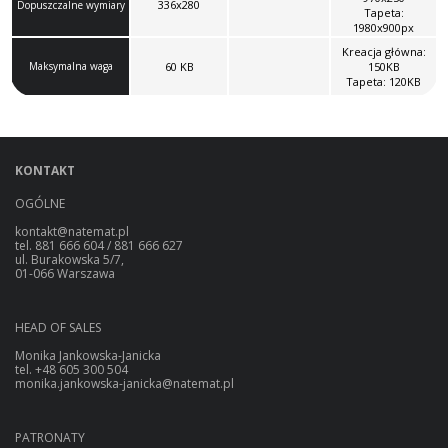
336x280
Dopuszczalne wymiary
Tapeta:
1980x900px
Kreacja główna:
Maksymalna waga
60 KB
150KB
Tapeta: 120KB
KONTAKT
OGÓLNE
kontakt@natemat.pl
tel. 881 666 604 / 881 666 627
ul. Burakowska 5/7,
01-066 Warszawa
HEAD OF SALES
Monika Jankowska-Janicka
tel. +48 605 300 504
monika.jankowska-janicka@natemat.pl
PATRONATY