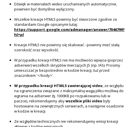
Dźwięk w materiałach wideo uruchamianych automatycznie,
powinien być domyślnie wyłączony.
Wszelkie kreacje HTML5 powinny być stworzone zgodnie ze
standardami Google opisanymi tutaj:
https://support.google.com/admanager/answer/7046799?
hl=pl
Kreacje HTML5 nie powinny się skalować - powinny mieć stałą
szerokość oraz wysokość.
W przypadku kreacji HTML5 nie ma możliwości wpięcia (poprzez
adserwer) wszelkich skryptów mierzących JS (np. IAS). Prosimy
umieszczać je bezpośrednio w kodzie kreacji, tuż przed
znacznikiem '</body>'.
W przypadku kreacji HTML5 zawierającej video
, ze względu
na ograniczenia związane z maksymalną wagą pliku możliwą do
wgrania na adserwer (tj. 1000KB po rozpakowaniu lub w
paczce), rekomendujemy aby
wszelkie pliki video
były
hostowane na zewnętrznych serwerach, a następnie osadzone
w kodzie w kreacji.
Ze względów technicznych nie rekomendujemy emisji kreacji
głównej z kodów emisyjnych.