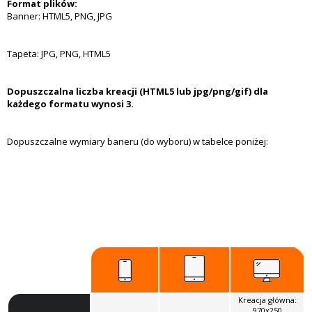
Format plików:
Banner: HTML5, PNG, JPG
Tapeta: JPG, PNG, HTML5
Dopuszczalna liczba kreacji (HTML5 lub jpg/png/gif) dla
każdego formatu wynosi 3.
Dopuszczalne wymiary baneru (do wyboru) w tabelce poniżej:
Kreacja główna:
970x250