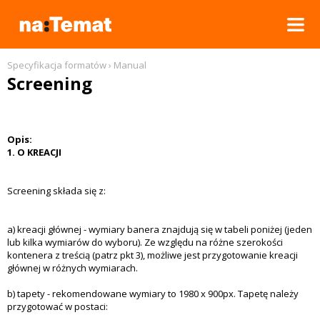
REKLAMA W GNT
Specyfikacja formatów
›
Manual
Screening
SPECYFIKACJE FORMATÓW
FORMAT SPECIFICATIONS
Opis:
1. O KREACJI
CENNIK
Screening składa się z:
a) kreacji głównej - wymiary banera znajdują się w tabeli poniżej (jeden
lub kilka wymiarów do wyboru). Ze względu na różne szerokości
kontenera z treścią (patrz pkt 3), możliwe jest przygotowanie kreacji
głównej w różnych wymiarach.
b) tapety - rekomendowane wymiary to 1980 x 900px. Tapetę należy
przygotować w postaci: