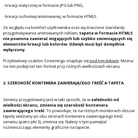
- kreacji statycznej w formacie JPG lub PNG,
- kreacji ruchomej/animowanej, w formacie HTML5
Ze względu na komfort użytkownika oraz wyznaczone standardy
przygotowywania animowanych reklam,
tapeta w formacie HTML5
nie powinna zawierać migających lub szybko zmieniających się
elementów kreacji lub kolorów. Dźwięk musi być domyślnie
wyłączony.
Przykładowy szablon Screeningu znajduje się
pod tym linkiem
. Można
na nim podejrzeć ten format przy różnych wielkościach ekranu.
2. SZEROKOŚĆ KONTENERA ZAWIERAJĄCEGO TREŚĆ A TAPETA
Serwisy przygotowany jest w taki sposób, że w
zależności od
wielkości ekranu, zmienia się szerokość kontenera
zawierającego treść
. To powoduje, że na różnych monitorach obszar
tapety widziany po obu stronach kontenera zawierającego treść
serwisu (patrz pkt 3), zmienia się. Należy o tym pamiętać
rozmieszczając elementy graficzne na tapecie.