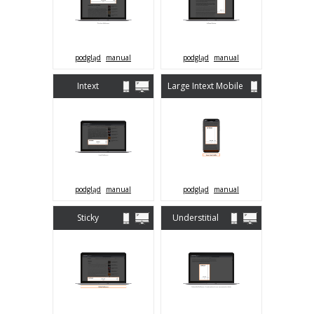
Mobile)
podgląd
manual
podgląd
manual
Intext
Large Intext Mobile
(Desktop &
Mobile)
podgląd
manual
podgląd
manual
Sticky
Understitial