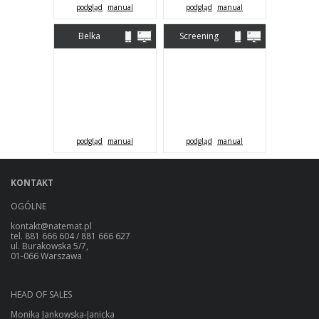
podgląd
manual
podgląd
manual
Belka
Screening
sponsorska
podgląd
manual
podgląd
manual
KONTAKT
OGÓLNE
kontakt@natemat.pl
tel. 881 666 604 / 881 666 627
ul. Burakowska 5/7,
01-066 Warszawa
HEAD OF SALES
Monika Jankowska-Janicka