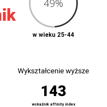
49
%
ik
w wieku 25-44
Wykształcenie wyższe
143
wskaźnik affinity index