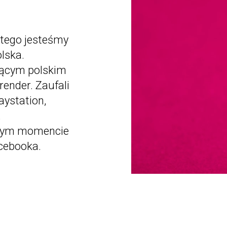
atego jesteśmy
olska.
jącym polskim
ender. Zaufali
aystation,
,
żdym momencie
acebooka.