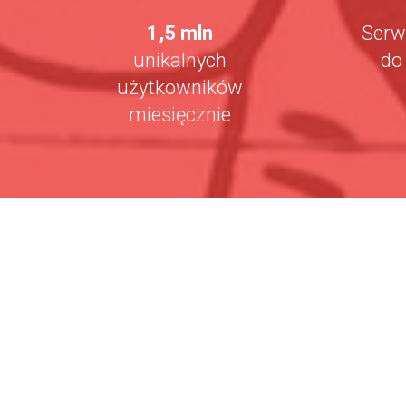
1,5 mln
Serw
unikalnych
d
użytkowników
miesięcznie