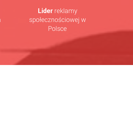
Lider
reklamy
a
społecznościowej w
Polsce