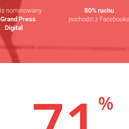
is nominowany
80% ruchu
o
Grand Press
pochodzi z Facebook
Digital
7
1
%