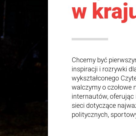
w kraj
Chcemy być pierwszym 
inspiracji i rozrywki 
wykształconego Czyte
walczymy o czołowe m
internautów, oferując 
sieci dotyczące najw
politycznych, sportowy