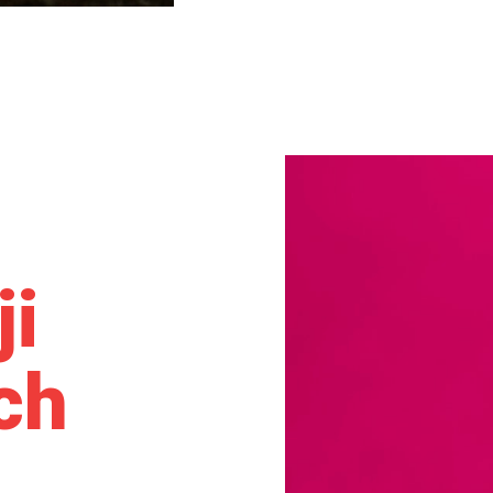
ji
ch