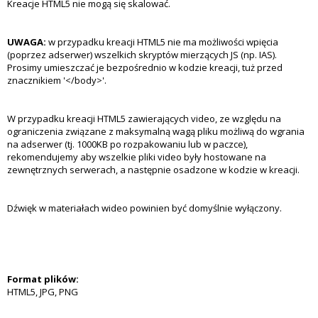
Kreacje HTML5 nie mogą się skalować.
UWAGA:
w przypadku kreacji HTML5 nie ma możliwości wpięcia
(poprzez adserwer) wszelkich skryptów mierzących JS (np. IAS).
Prosimy umieszczać je bezpośrednio w kodzie kreacji, tuż przed
znacznikiem '</body>'.
W przypadku kreacji HTML5 zawierających video, ze względu na
ograniczenia związane z maksymalną wagą pliku możliwą do wgrania
na adserwer (tj. 1000KB po rozpakowaniu lub w paczce),
rekomendujemy aby wszelkie pliki video były hostowane na
zewnętrznych serwerach, a następnie osadzone w kodzie w kreacji.
Dźwięk w materiałach wideo powinien być domyślnie wyłączony.
Format plików:
HTML5, JPG, PNG